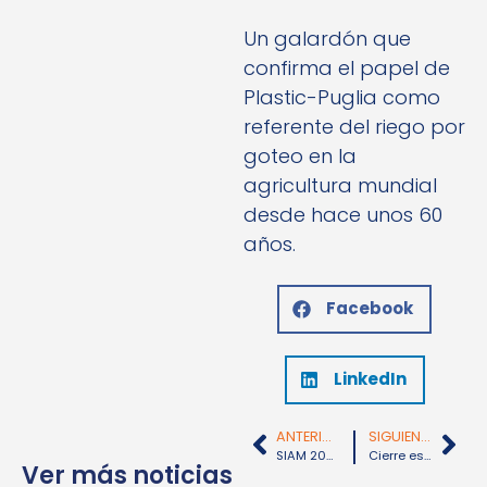
Un galardón que
confirma el papel de
Plastic-Puglia como
referente del riego por
goteo en la
agricultura mundial
desde hace unos 60
años.
Facebook
LinkedIn
ANTERIOR
SIGUIENTE
SIAM 2025: Plastic-Puglia te espera en su stand
Cierre estival del 9 al 17 de agosto
Ver más noticias