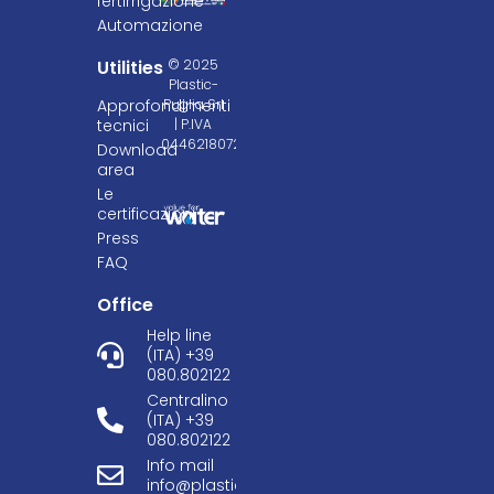
fertirrigazione
Automazione
Utilities
© 2025
Plastic-
Approfondimenti
Puglia Srl
tecnici
| P.IVA
04462180722
Download
area
Le
certificazioni
Press
FAQ
Office
Help line
(ITA) +39
080.802122
Centralino
(ITA) +39
080.802122
Info mail
info@plasticpuglia.it