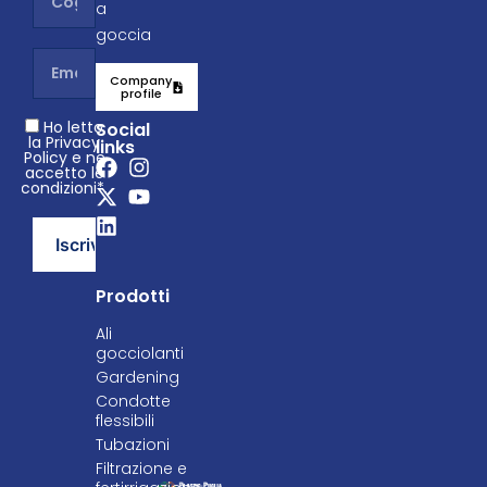
a
goccia
Company
profile
Ho letto
Social
la Privacy
links
Policy e ne
accetto le
condizioni*.
Prodotti
Ali
gocciolanti
Gardening
Condotte
flessibili
Tubazioni
Filtrazione e