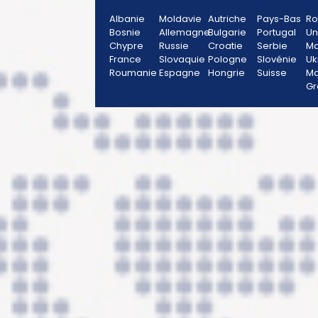
Albanie
Moldavie
Autriche
Pays-Bas
R
Bosnie
Allemagne
Bulgarie
Portugal
Un
Chypre
Russie
Croatie
Serbie
Ma
France
Slovaquie
Pologne
Slovénie
Uk
Roumanie
Espagne
Hongrie
Suisse
Ma
Gr