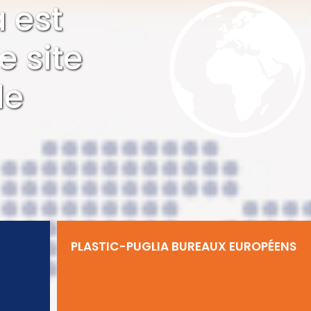
a est
e site
de
PLASTIC-PUGLIA BUREAUX EUROPÉENS