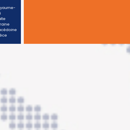
oyaume-
i
lte
raine
cédoine
èce