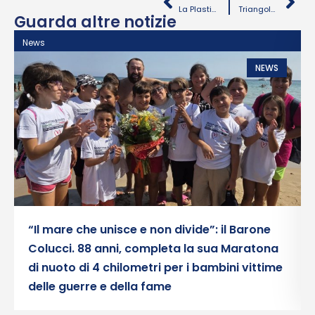
La Plastic-Puglia è sponsor del “Galà di beneficenza per l’Ucraina”
Triangolare del cuore, vince la solidarietà
Guarda altre notizie
News
N
NEWS
“Il mare che unisce e non divide”: il Barone
Colucci. 88 anni, completa la sua Maratona
di nuoto di 4 chilometri per i bambini vittime
delle guerre e della fame