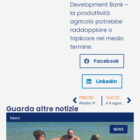
Development Bank –
la produttività
agricola potrebbe
raddoppiare o
triplicare nel medio
termine.
Facebook
LinkedIn
PRECEDENTE
SUCCESSIVO
Plastic-Puglia espone a Macfrut 2024
Il 9 agosto la “Maratona di nuoto” del Barone Colucci dedicata al dramma dei bimbi che vivono le guerre e la fame
Guarda altre notizie
News
N
NEWS