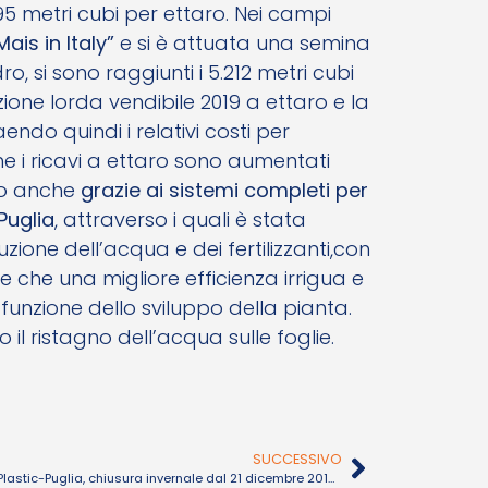
5 metri cubi per ettaro. Nei campi
ais in Italy”
e si è attuata una semina
o, si sono raggiunti i 5.212 metri cubi
one lorda vendibile 2019 a ettaro e la
ndo quindi i relativi costi per
he i ricavi a ettaro sono aumentati
sto anche
grazie ai sistemi completi per
-Puglia
, attraverso i quali è stata
zione dell’acqua e dei fertilizzanti,con
 che una migliore efficienza irrigua e
 funzione dello sviluppo della pianta.
il ristagno dell’acqua sulle foglie.
SUCCESSIVO
Plastic-Puglia, chiusura invernale dal 21 dicembre 2019 al 6 gennaio 2020