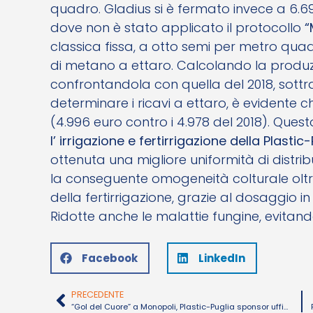
quadro. Gladius si è fermato invece a 6.69
dove non è stato applicato il protocollo
“M
classica fissa, a otto semi per metro quadr
di metano a ettaro. Calcolando la produzi
confrontandola con quella del 2018, sottrae
determinare i ricavi a ettaro, è evidente c
(4.996 euro contro i 4.978 del 2018). Que
l’ irrigazione e fertirrigazione della Plastic
ottenuta una migliore uniformità di distribu
la conseguente omogeneità colturale oltre
della fertirrigazione, grazie al dosaggio in
Ridotte anche le malattie fungine, evitando 
Facebook
LinkedIn
PRECEDENTE
“Gol del Cuore” a Monopoli, Plastic-Puglia sponsor ufficiale