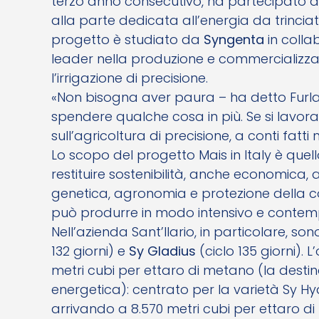
terzo anno consecutivo, ha partecipato 
alla parte dedicata all’energia da trinciato
progetto è studiato da
Syngenta
in colla
leader nella produzione e commercializzaz
l’irrigazione di precisione.
«Non bisogna aver paura – ha detto Furlane
spendere qualche cosa in più. Se si lavor
sull’agricoltura di precisione, a conti fatti
Lo scopo del progetto Mais in Italy è quello
restituire sostenibilità, anche economica, al
genetica, agronomia e protezione della c
può produrre in modo intensivo e contem
Nell’azienda Sant’Ilario, in particolare, son
132 giorni) e
Sy Gladius
(ciclo 135 giorni). 
metri cubi per ettaro di metano (la destin
energetica): centrato per la varietà Sy H
arrivando a 8.570 metri cubi per ettaro d