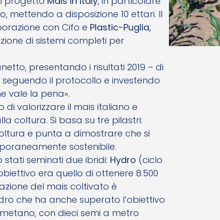
al progetto
Mais in Italy
, in particolare
, mettendo a disposizione 10 ettari. Il
borazione con Cifo e
Plastic-Puglia,
ione di sistemi completi per
tto, presentando i risultati 2019 – di
a seguendo il protocollo e investendo
 ne vale la pena».
 di valorizzare il mais italiano e
la coltura. Si basa su tre pilastri:
oltura e punta a dimostrare che si
poraneamente sostenibile.
o stati seminati due ibridi:
Hydro
(ciclo
L’obiettivo era quello di ottenere 8.500
azione del mais coltivato è
ydro che ha anche superato l’obiettivo
i metano, con dieci semi a metro