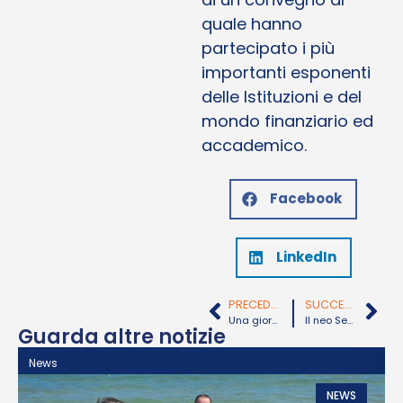
quale hanno
partecipato i più
importanti esponenti
delle Istituzioni e del
mondo finanziario ed
accademico.
Facebook
LinkedIn
PRECEDENTE
SUCCESSIVO
Una giornata di celebrazioni per i 55 anni della Plastic-Puglia
Il neo Senatore Filippo Melchiorre visita la Plastic-Puglia: «Esempio virtuoso di eccellenza»
Guarda altre notizie
News
N
NEWS