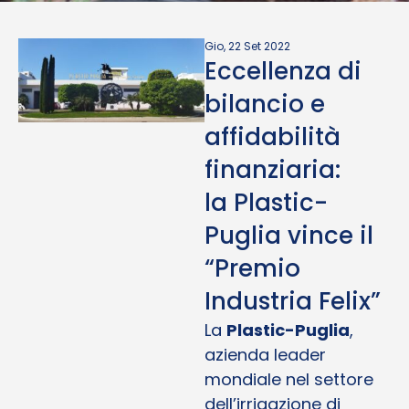
Gio, 22 Set 2022
Eccellenza di
bilancio e
affidabilità
finanziaria:
la Plastic-
Puglia vince il
“Premio
Industria Felix”
La
Plastic-Puglia
,
azienda leader
mondiale nel settore
dell’irrigazione di