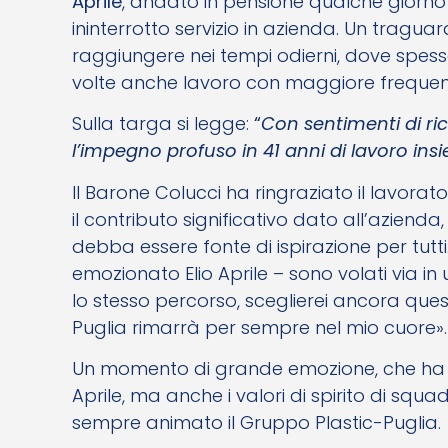
Aprile
, andato in pensione qualche giorno f
ininterrotto servizio in azienda. Un tragua
raggiungere nei tempi odierni, dove spesso
volte anche lavoro con maggiore frequen
Sulla targa si legge:
“
Con sentimenti di ri
l’impegno profuso in 41 anni di lavoro insi
Il Barone Colucci ha ringraziato il lavorato
il contributo significativo dato all’aziend
debba essere fonte di ispirazione per tutti
emozionato Elio Aprile – sono volati via in 
lo stesso percorso, sceglierei ancora questa
Puglia rimarrà per sempre nel mio cuore».
Un momento di grande emozione, che ha c
Aprile, ma anche i valori di spirito di s
sempre animato il Gruppo Plastic-Puglia.