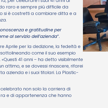
a, per celebrare i suoi 41 anni di
rdo raro e sempre più difficile da
 si è costretti a cambiare ditta e a
za.
conoscenza e gratitudine per
eme al servizio dell’azienda
“.
re Aprile per la dedizione, la fedeltà e
a, sottolineando come il suo esempio
. «Questi 41 anni – ha detto visibilmente
un attimo, e se dovessi rinascere, rifarei
 azienda e i suoi titolari. La Plastic-
elebrato non solo la carriera di
quadra e di appartenenza che hanno