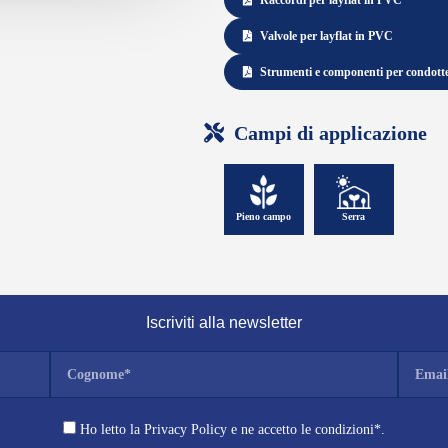
Raccordi per layflat in PVC
Valvole per layflat in PVC
Strumenti e componenti per condotte f
Campi di applicazione
Pieno campo
Serra
Iscriviti alla newsletter
Ho letto la Privacy Policy e ne accetto le condizioni*.