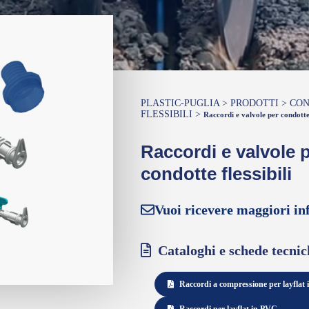
PLASTIC-PUGLIA
>
PRODOTTI
>
CO
FLESSIBILI
>
Raccordi e valvole per condotte f
Raccordi e valvole 
condotte flessibili
Vuoi ricevere maggiori in
Cataloghi e schede tecnic
Raccordi a compressione per layflat 