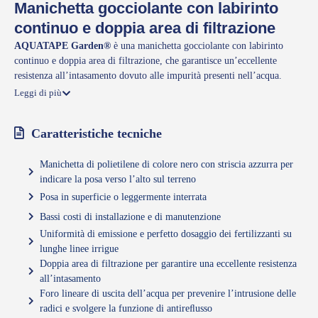
Manichetta gocciolante con labirinto
continuo e doppia area di filtrazione
AQUATAPE Garden®
è una manichetta gocciolante con labirinto
continuo e doppia area di filtrazione, che garantisce un’eccellente
resistenza all’intasamento dovuto alle impurità presenti nell’acqua.
AQUATAPE GARDEN®
è ideale per la realizzazione di impianti di
Leggi di più
irrigazione a goccia su coltivazioni di piccole e medie dimensioni, su
piante da giardino, su siepi, balconi, terrazze, etc. Grazie ai suoi punti
Caratteristiche tecniche
goccia ravvicinati, è una manichetta ideale per l’irrigazione su terreni
molto drenanti come quelli sabbiosi. Lo spessore ridotto del tubo e le
Manichetta di polietilene di colore nero con striscia azzurra per
caratteristiche del packaging rendono questo prodotto versatile e
indicare la posa verso l’alto sul terreno
pratico, soprattutto per la realizzazione di impianti di irrigazione “fai da
te”.
Posa in superficie o leggermente interrata
Bassi costi di installazione e di manutenzione
Uniformità di emissione e perfetto dosaggio dei fertilizzanti su
lunghe linee irrigue
Doppia area di filtrazione per garantire una eccellente resistenza
all’intasamento
Foro lineare di uscita dell’acqua per prevenire l’intrusione delle
radici e svolgere la funzione di antireﬂusso