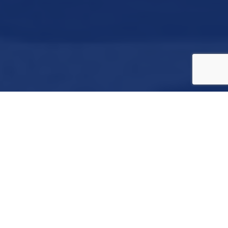
Nuestro compromiso con el medio
ambiente
Para nosotros, la sostenibilidad no es solo una palabra.
Para
nosotros en Plastic-Puglia, la sostenibilidad no es solo una
palabra. Es el pilar fundamental sobre el cual construimos cada
decisión, con el objetivo de integrar el valor económico, la
responsabilidad social y el respeto por el medio ambiente en un